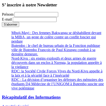
S’ inscrire à notre Newsletter
Prénom
E-mail
Mbuji-Mayi : Des femmes Bakwanga se déshabillent devant
la MIBA, un geste de colère contre un conflit foncier qui
perdure
Butembo : le chef de bureau urbain de la Fonction publique
ville de Butembo François de Paul Kizungu conduit à sa
dernière demeure.
Nord-Kivu : six engins explosifs et deux armes de guerre
découverts dans un enclos à Nzenga, la population appelée à
la vigilance
RDC: la Société Civile Forces Vives du Nord-Kivu appelle à
la laix et à la sécurité face à l’insécurité
RDC : La décision d’organiser les défenses des mémoires des
étudiants D4 Médecine de l’UNIGOM à Butembo suscite une
vive polémique
Récapitulatif des Informations