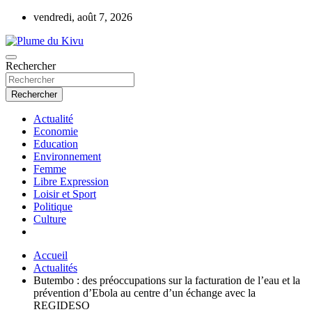
Aller
vendredi, août 7, 2026
au
contenu
Rechercher
Plume du Kivu
Rechercher
Actualité
Economie
Education
Environnement
Femme
Libre Expression
Loisir et Sport
Politique
Culture
Accueil
Actualités
Butembo : des préoccupations sur la facturation de l’eau et la
prévention d’Ebola au centre d’un échange avec la
REGIDESO