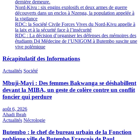
dernière demeure.
Nord-Kivu : six engins explosifs et deux armes de guerre
découverts dans un enclos à Nzenga, la population appelée à
la vigilance
RDC: la Société Civile Forces Vives du Nord-Kivu appelle à
la laix et à la sécurité face à l’insécurité
RDC : La décision d’organiser les défenses des mémoires des
étudiants D4 Médecine de l’UNIGOM à Butembo suscite une
vive polémique
Récapitulatif des Informations
Actualités
Société
Mbuji-Mayi : Des femmes Bakwanga se déshabillent
devant la MIBA, un geste de colère contre un conflit
foncier qui perdure
août 6, 2026
Ahadi Ibrah
Actualités
Nécrologie
Butembo : le chef de bureau urbain de la Fonction
publique ville de Butembo François de Paul