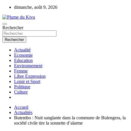
Aller
dimanche, août 9, 2026
au
contenu
Rechercher
Plume du Kivu
Rechercher
Actualité
Economie
Education
Environnement
Femme
Libre Expression
Loisir et Sport
Politique
Culture
Accueil
Actualités
Butembo : Nuit sanglante dans la commune de Bulengera, la
société civile tire la sonnette d’alarme