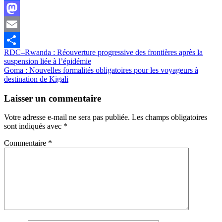
Facebook
Mastodon
Email
Navigation
RDC–Rwanda : Réouverture progressive des frontières après la
Partager
suspension liée à l’épidémie
de
Goma : Nouvelles formalités obligatoires pour les voyageurs à
l’article
destination de Kigali
Laisser un commentaire
Votre adresse e-mail ne sera pas publiée.
Les champs obligatoires
sont indiqués avec
*
Commentaire
*