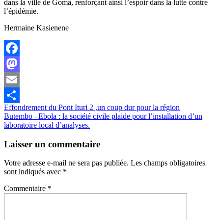
dans la ville de Goma, renforçant ainsi l’espoir dans la lutte contre
l’épidémie.
Hermaine Kasienene
Facebook
Mastodon
Email
Navigation
Effondrement du Pont Ituri 2 ,un coup dur pour la région
Partager
Butembo –Ebola : la société civile plaide pour l’installation d’un
de
laboratoire local d’analyses.
l’article
Laisser un commentaire
Votre adresse e-mail ne sera pas publiée.
Les champs obligatoires
sont indiqués avec
*
Commentaire
*