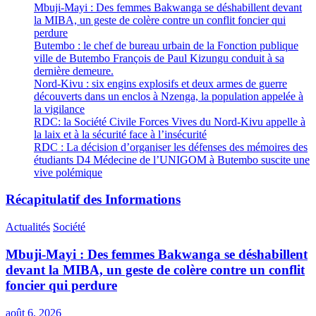
Mbuji-Mayi : Des femmes Bakwanga se déshabillent devant
la MIBA, un geste de colère contre un conflit foncier qui
perdure
Butembo : le chef de bureau urbain de la Fonction publique
ville de Butembo François de Paul Kizungu conduit à sa
dernière demeure.
Nord-Kivu : six engins explosifs et deux armes de guerre
découverts dans un enclos à Nzenga, la population appelée à
la vigilance
RDC: la Société Civile Forces Vives du Nord-Kivu appelle à
la laix et à la sécurité face à l’insécurité
RDC : La décision d’organiser les défenses des mémoires des
étudiants D4 Médecine de l’UNIGOM à Butembo suscite une
vive polémique
Récapitulatif des Informations
Actualités
Société
Mbuji-Mayi : Des femmes Bakwanga se déshabillent
devant la MIBA, un geste de colère contre un conflit
foncier qui perdure
août 6, 2026