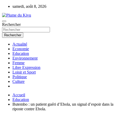
Aller
samedi, août 8, 2026
au
contenu
Rechercher
Plume du Kivu
Rechercher
Actualité
Economie
Education
Environnement
Femme
Libre Expression
Loisir et Sport
Politique
Culture
Accueil
Education
Butembo : un patient guéri d’Ebola, un signal d’espoir dans la
riposte contre Ebola.