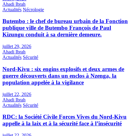
Ahadi Ibrah
Actualités
Nécrologie
Butembo : le chef de bureau urbain de la Fonction
publique ville de Butembo François de Paul
Kizungu conduit à sa dernière demeure.
juillet 29, 2026
Ahadi Ibrah
Actualités
Sécurité
Nord-Kivu : six engins explosifs et deux armes de
guerre découverts dans un enclos à Nzenga, la
population appelée à la vigilance
juillet 22, 2026
Ahadi Ibrah
Actualités
Sécurité
RDC: la Société Civile Forces Vives du Nord-Kivu
appelle à la laix et à la sécurité face à l’insécurité
juillet 22, 2026