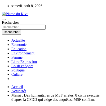
Aller
samedi, août 8, 2026
au
contenu
Rechercher
Plume du Kivu
Rechercher
Actualité
Economie
Education
Environnement
Femme
Libre Expression
Loisir et Sport
Politique
Culture
Accueil
Actualités
Masisi : Des humanitaires de MSF arrêtés, 8 civils exécutés
d’après la CFDD qui exige des enquêtes, MSF confirme