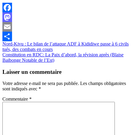
Facebook
Mastodon
Email
Navigation
Nord-Kivu : Le bilan de l’attaque ADF à Kididiwe passe à 6 civils
Partager
tués, des combats en cours
de
Constitution en RDC: La Paix d’abord, la révision après (Blaise
l’article
Baibonge Notable de l’Est)
Laisser un commentaire
Votre adresse e-mail ne sera pas publiée.
Les champs obligatoires
sont indiqués avec
*
Commentaire
*