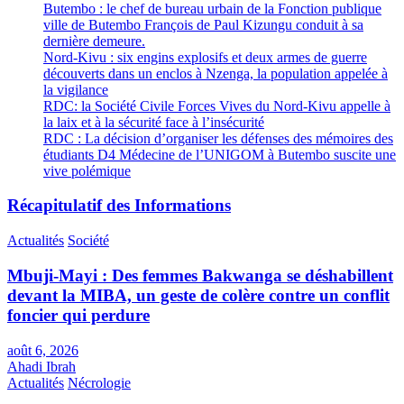
Butembo : le chef de bureau urbain de la Fonction publique
ville de Butembo François de Paul Kizungu conduit à sa
dernière demeure.
Nord-Kivu : six engins explosifs et deux armes de guerre
découverts dans un enclos à Nzenga, la population appelée à
la vigilance
RDC: la Société Civile Forces Vives du Nord-Kivu appelle à
la laix et à la sécurité face à l’insécurité
RDC : La décision d’organiser les défenses des mémoires des
étudiants D4 Médecine de l’UNIGOM à Butembo suscite une
vive polémique
Récapitulatif des Informations
Actualités
Société
Mbuji-Mayi : Des femmes Bakwanga se déshabillent
devant la MIBA, un geste de colère contre un conflit
foncier qui perdure
août 6, 2026
Ahadi Ibrah
Actualités
Nécrologie