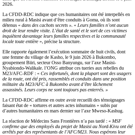
2026.
La CFDD-RDC indique que ces humanitaires ont été interpellés en
milieu rural à Masisi avant d’être conduits à Goma, où ils sont
détenus «
dans des cachots secrets ».
«
Leurs familles n’ont aucun
droit de leur rendre visite. L’état de santé et le sort de ces victimes
inquiètent davantage leurs familles respectives et la communauté
locale toute entière
», précise la structure.
Elle rapporte également l’exécution sommaire de huit civils, dont
une femme du village de Kasho, le 9 juin 2026 à Bukombo,
groupement Biiri, secteur Osso Banyungu, sur l’axe Masisi-
Nyabiondo-Walikale. l’ONG attribue ces tueries aux rebelles du
M23/AFC-RDF : «
Ces infortunés, dont la plupart sont des usagers
de la route, ont été pris, rassemblés et conduits dans une position
militaire du M23/AFC à Bukombo avant d’être lâchement
assassinés. Leurs corps ne sont toujours pas enterrés. »
La CFDD-RDC affirme en outre avoir recueilli des témoignages
faisant état de « tortures et autres actes inhumains » subis par
d’autres humanitaires en mars dernier sur l’axe Mweso-Kashug.
La réaction de Médecins Sans Frontières n’a pas tardé : «
MSF
confirme que des employés du projet de Masisi au Nord-Kivu ont été
arrêtés par des représentants de l’AFC/M23. Nous espérons leur