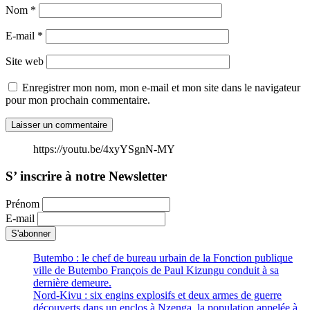
Nom
*
E-mail
*
Site web
Enregistrer mon nom, mon e-mail et mon site dans le navigateur
pour mon prochain commentaire.
https://youtu.be/4xyYSgnN-MY
S’ inscrire à notre Newsletter
Prénom
E-mail
Butembo : le chef de bureau urbain de la Fonction publique
ville de Butembo François de Paul Kizungu conduit à sa
dernière demeure.
Nord-Kivu : six engins explosifs et deux armes de guerre
découverts dans un enclos à Nzenga, la population appelée à