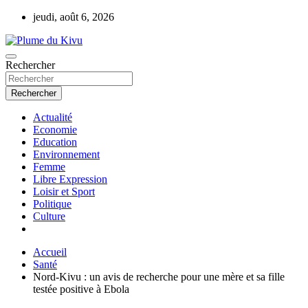
Aller
jeudi, août 6, 2026
au
contenu
Rechercher
Plume du Kivu
Rechercher
Actualité
Economie
Education
Environnement
Femme
Libre Expression
Loisir et Sport
Politique
Culture
Accueil
Santé
Nord-Kivu : un avis de recherche pour une mère et sa fille
testée positive à Ebola