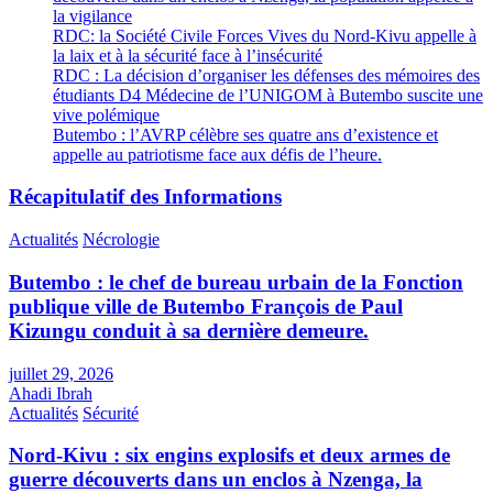
la vigilance
RDC: la Société Civile Forces Vives du Nord-Kivu appelle à
la laix et à la sécurité face à l’insécurité
RDC : La décision d’organiser les défenses des mémoires des
étudiants D4 Médecine de l’UNIGOM à Butembo suscite une
vive polémique
Butembo : l’AVRP célèbre ses quatre ans d’existence et
appelle au patriotisme face aux défis de l’heure.
Récapitulatif des Informations
Actualités
Nécrologie
Butembo : le chef de bureau urbain de la Fonction
publique ville de Butembo François de Paul
Kizungu conduit à sa dernière demeure.
juillet 29, 2026
Ahadi Ibrah
Actualités
Sécurité
Nord-Kivu : six engins explosifs et deux armes de
guerre découverts dans un enclos à Nzenga, la