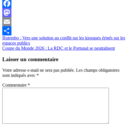
Facebook
Mastodon
Email
Navigation
Butembo : Vers une solution au conflit sur les kiosques érigés sur les
Partager
espaces publics
de
Coupe du Monde 2026 : La RDC et le Portugal se neutralisent
l’article
Laisser un commentaire
Votre adresse e-mail ne sera pas publiée.
Les champs obligatoires
sont indiqués avec
*
Commentaire
*