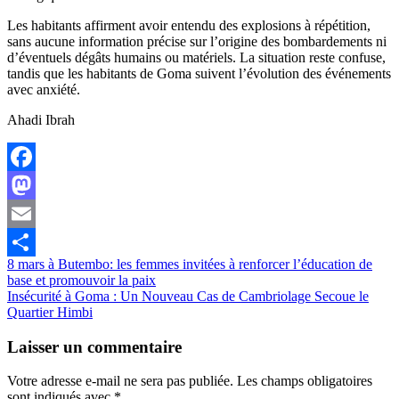
Les habitants affirment avoir entendu des explosions à répétition,
sans aucune information précise sur l’origine des bombardements ni
d’éventuels dégâts humains ou matériels. La situation reste confuse,
tandis que les habitants de Goma suivent l’évolution des événements
avec anxiété.
Ahadi Ibrah
Facebook
Mastodon
Email
Navigation
8 mars à Butembo: les femmes invitées à renforcer l’éducation de
Partager
base et promouvoir la paix
de
Insécurité à Goma : Un Nouveau Cas de Cambriolage Secoue le
l’article
Quartier Himbi
Laisser un commentaire
Votre adresse e-mail ne sera pas publiée.
Les champs obligatoires
sont indiqués avec
*