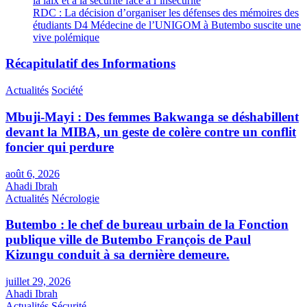
la laix et à la sécurité face à l’insécurité
RDC : La décision d’organiser les défenses des mémoires des
étudiants D4 Médecine de l’UNIGOM à Butembo suscite une
vive polémique
Récapitulatif des Informations
Actualités
Société
Mbuji-Mayi : Des femmes Bakwanga se déshabillent
devant la MIBA, un geste de colère contre un conflit
foncier qui perdure
août 6, 2026
Ahadi Ibrah
Actualités
Nécrologie
Butembo : le chef de bureau urbain de la Fonction
publique ville de Butembo François de Paul
Kizungu conduit à sa dernière demeure.
juillet 29, 2026
Ahadi Ibrah
Actualités
Sécurité