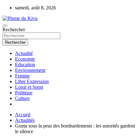
Aller
samedi, août 8, 2026
au
contenu
Rechercher
Plume du Kivu
Rechercher
Actualité
Economie
Education
Environnement
Femme
Libre Expression
Loisir et Sport
Politique
Culture
Accueil
Actualités
Goma sous la peur des bombardements : les autorités gardent
le silence