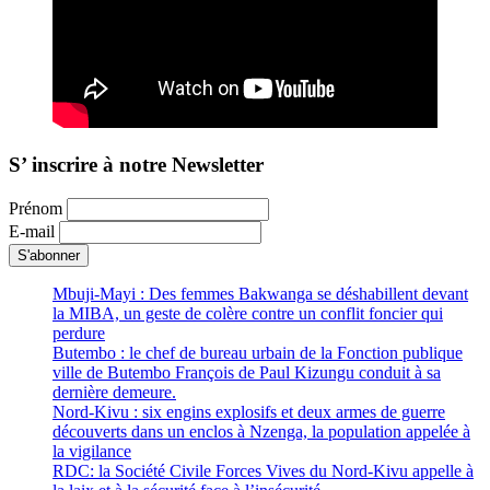
S’ inscrire à notre Newsletter
Prénom
E-mail
Mbuji-Mayi : Des femmes Bakwanga se déshabillent devant
la MIBA, un geste de colère contre un conflit foncier qui
perdure
Butembo : le chef de bureau urbain de la Fonction publique
ville de Butembo François de Paul Kizungu conduit à sa
dernière demeure.
Nord-Kivu : six engins explosifs et deux armes de guerre
découverts dans un enclos à Nzenga, la population appelée à
la vigilance
RDC: la Société Civile Forces Vives du Nord-Kivu appelle à