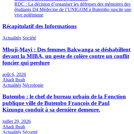
RDC : La décision d’organiser les défenses des mémoires des
étudiants D4 Médecine de l’UNIGOM à Butembo suscite une
vive polémique
Récapitulatif des Informations
Actualités
Société
Mbuji-Mayi : Des femmes Bakwanga se déshabillent
devant la MIBA, un geste de colère contre un conflit
foncier qui perdure
août 6, 2026
Ahadi Ibrah
Actualités
Nécrologie
Butembo : le chef de bureau urbain de la Fonction
publique ville de Butembo François de Paul
Kizungu conduit à sa dernière demeure.
juillet 29, 2026
Ahadi Ibrah
Actualités
Sécurité