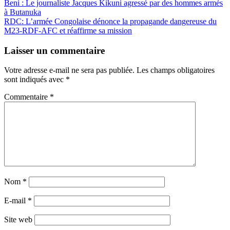
Navigation
Beni : Le journaliste Jacques Kikuni agressé par des hommes armés
Partager
à Butanuka
de
RDC: L’armée Congolaise dénonce la propagande dangereuse du
l’article
M23-RDF-AFC et réaffirme sa mission
Laisser un commentaire
Votre adresse e-mail ne sera pas publiée.
Les champs obligatoires
sont indiqués avec
*
Commentaire
*
Nom
*
E-mail
*
Site web