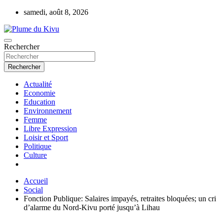
Aller
samedi, août 8, 2026
au
contenu
Rechercher
Plume du Kivu
Rechercher
Actualité
Economie
Education
Environnement
Femme
Libre Expression
Loisir et Sport
Politique
Culture
Accueil
Social
Fonction Publique: Salaires impayés, retraites bloquées; un cri
d’alarme du Nord-Kivu porté jusqu’à Lihau